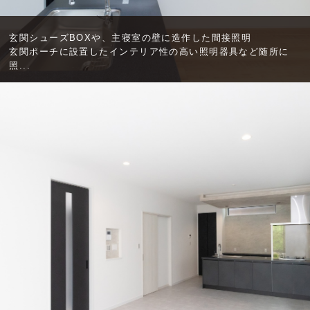
玄関シューズBOXや、主寝室の壁に造作した間接照明
玄関ポーチに設置したインテリア性の高い照明器具など随所に
照...