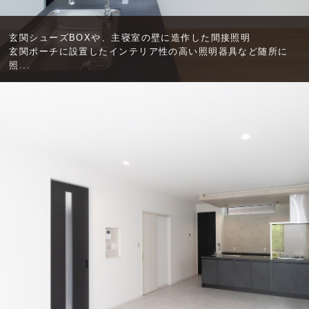
玄関シューズBOXや、主寝室の壁に造作した間接照明
玄関ポーチに設置したインテリア性の高い照明器具など随所に
照...