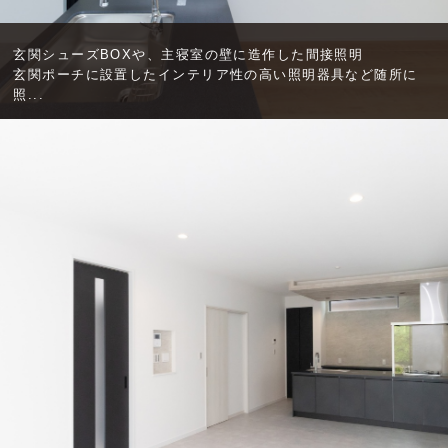
玄関シューズBOXや、主寝室の壁に造作した間接照明
玄関ポーチに設置したインテリア性の高い照明器具など随所に
照...