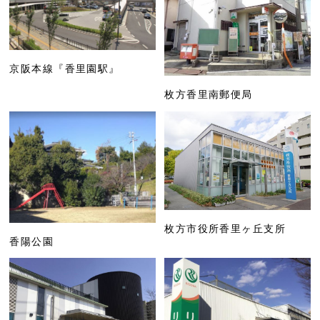
京阪本線『香里園駅』
枚方香里南郵便局
枚方市役所香里ヶ丘支所
香陽公園