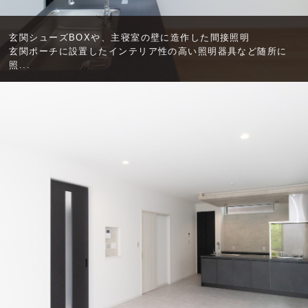
玄関シューズBOXや、主寝室の壁に造作した間接照明
玄関ポーチに設置したインテリア性の高い照明器具など随所に
照...